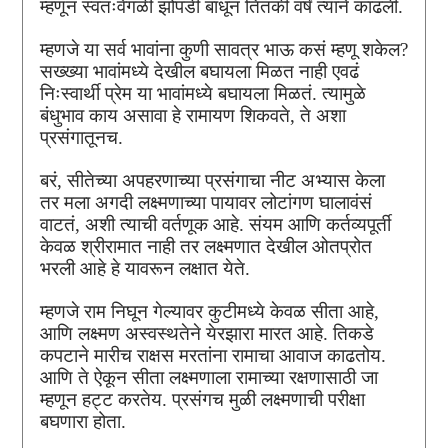
म्हणून स्वतःवेगळी झोपडी बांधून तितकी वर्षं त्याने काढली.
म्हणजे या सर्व भावांना कुणी सावत्र भाऊ कसं म्हणू शकेल?
सख्ख्या भावांमध्ये देखील बघायला मिळत नाही एवढं
निःस्वार्थी प्रेम या भावांमध्ये बघायला मिळतं. त्यामुळे
बंधुभाव काय असावा हे रामायण शिकवते, ते अशा
प्रसंगातूनच.
बरं, सीतेच्या अपहरणाच्या प्रसंगाचा नीट अभ्यास केला
तर मला अगदी लक्ष्मणाच्या पायावर लोटांगण घालावंसं
वाटतं, अशी त्याची वर्तणूक आहे. संयम आणि कर्तव्यपूर्ती
केवळ श्रीरामात नाही तर लक्ष्मणात देखील ओतप्रोत
भरली आहे हे यावरून लक्षात येते.
म्हणजे राम निघून गेल्यावर कुटीमध्ये केवळ सीता आहे,
आणि लक्ष्मण अस्वस्थतेने येरझारा मारत आहे. तिकडे
कपटाने मारीच राक्षस मरतांना रामाचा आवाज काढतोय.
आणि ते ऐकून सीता लक्ष्मणाला रामाच्या रक्षणासाठी जा
म्हणून हट्ट करतेय. प्रसंगच मुळी लक्ष्मणाची परीक्षा
बघणारा होता.