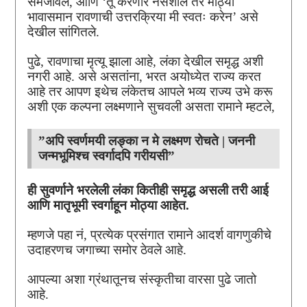
समजावले, आणि ‘तू करणार नसशील तर मोठ्या
भावासमान रावणाची उत्तरक्रिया मी स्वतः करेन’ असे
देखील सांगितले.
पुढे, रावणाचा मृत्यू झाला आहे, लंका देखील समृद्ध अशी
नगरी आहे. असे असतांना, भरत अयोध्येत राज्य करत
आहे तर आपण इथेच लंकेतच आपले भव्य राज्य उभे करू
अशी एक कल्पना लक्ष्मणाने सुचवली असता रामाने म्हटले,
”अपि स्वर्णमयी लङ्का न मे लक्ष्मण रोचते |
जननी
जन्मभूमिश्च स्वर्गादपि गरीयसी”
ही सुवर्णाने भरलेली लंका कितीही समृद्ध असली तरी आई
आणि मातृभूमी स्वर्गाहून मोठ्या आहेत.
म्हणजे पहा नं, प्रत्येक प्रसंगात रामाने आदर्श वागणुकीचे
उदाहरणच जगाच्या समोर ठेवले आहे.
आपल्या अशा ग्रंथातूनच संस्कृतीचा वारसा पुढे जातो
आहे.