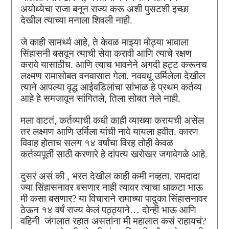
अयोध्येचा राजा बनून राज्य करू अशी पुसटशी इच्छा
देखील त्याच्या मनाला शिवली नाही.
जे काही सामर्थ्य आहे, ते केवळ माझ्या मोठ्या भावाला
सिंहासनी बसवून त्याची सेवा करावी आणि त्याचे रक्षण
करावे यासाठीच. आणि त्याच भावनेने अगदी हट्ट करूनच
लक्ष्मण रामासोबत वनवासात गेला. नववधू उर्मिलेला देखील
त्याने आपल्या वृद्ध आईवडिलांचा सांभाळ हे प्रथम कर्तव्य
आहे हे समजावून सांगितले, तिला सोबत नेले नाही.
मला वाटतं, कर्तव्याची कधी काही व्याख्या करायची असेल
तर लक्ष्मण आणि उर्मिला यांची नावे यायला हवीत. कारण
विवाह होताच सलग १४ वर्षांचा विरह तोही केवळ
कर्तव्यपूर्ती साठी करणारे हे दांपत्य खरोखर जगावेगळे आहे.
दुसरं असं की , भरत देखील काही कमी नव्हता. रामदादा
ज्या सिंहासनावर बसणार नाही त्यावर त्याचा धाकटा भाऊ
मी कसा बसणार? या विचाराने रामाच्या पादुका सिंहासनावर
ठेऊन १४ वर्षं राज्य केलं पठ्ठ्याने… दोन्ही भाऊ आणि
वहिनी जंगलात रहात असतांना मी महालात कसं राहायचं?