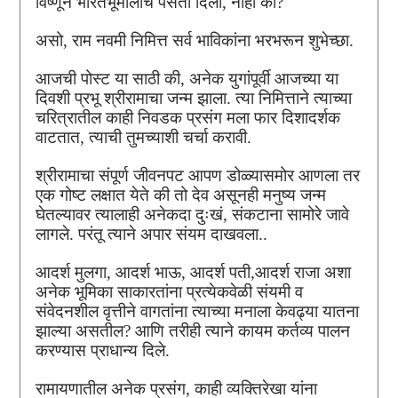
विष्णूने भारतभूमीलाच पसंती दिली, नाही का?
असो, राम नवमी निमित्त सर्व भाविकांना भरभरून शुभेच्छा.
आजची पोस्ट या साठी की, अनेक युगांपूर्वी आजच्या या
दिवशी प्रभू श्रीरामाचा जन्म झाला. त्या निमित्ताने त्याच्या
चरित्रातील काही निवडक प्रसंग मला फार दिशादर्शक
वाटतात, त्याची तुमच्याशी चर्चा करावी.
श्रीरामाचा संपूर्ण जीवनपट आपण डोळ्यासमोर आणला तर
एक गोष्ट लक्षात येते की तो देव असूनही मनुष्य जन्म
घेतल्यावर त्यालाही अनेकदा दुःखं, संकटाना सामोरे जावे
लागले. परंतू त्याने अपार संयम दाखवला..
आदर्श मुलगा, आदर्श भाऊ, आदर्श पती,आदर्श राजा अशा
अनेक भूमिका साकारतांना प्रत्येकवेळी संयमी व
संवेदनशील वृत्तीने वागतांना त्याच्या मनाला केवढ्या यातना
झाल्या असतील? आणि तरीही त्याने कायम कर्तव्य पालन
करण्यास प्राधान्य दिले.
रामायणातील अनेक प्रसंग, काही व्यक्तिरेखा यांना