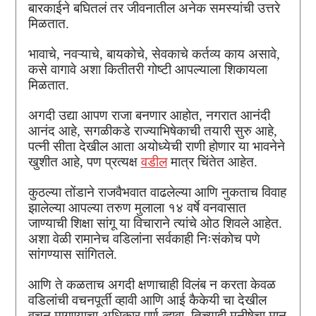
बारकाईने बघितलं तर जीवनातील अनेक समस्यांची उत्तरे
मिळतात.
भावाचे, नवऱ्याचे, बायकोचे, सेवकाचे कर्तव्य काय असावे,
कसे वागावे अशा कितीतरी गोष्टी आपल्याला शिकायला
मिळतात.
अगदी उद्या आपण राजा बनणार आहोत, नगरात आनंदी
आनंद आहे, सगळीकडे राज्याभिषेकाची तयारी सुरु आहे,
पत्नी सीता देखील आता अयोध्येची राणी होणार या भावनेने
खुशीत आहे, पण प्रत्यक्ष
वडील
मात्र चिंतेत आहेत.
कुठल्या तोंडाने राजवैभवात वाढलेल्या आणि नुकताच विवाह
झालेल्या आपल्या तरुण मुलाला १४ वर्षे वनवासात
जाण्याची शिक्षा सांगू या विचाराने त्यांचे ओठ शिवले आहेत.
अशा वेळी रामानेच वडिलांना सर्वकाही निःसंकोच पणे
सांगण्यास सांगितले.
आणि ते कळताच अगदी क्षणाचाही विलंब न करता केवळ
वडिलांची वचनपूर्ती व्हावी आणि आई कैकेयी चा देखील
वचन मागण्याचा अधिकार पूर्ण व्हावा, तिच्याही मनीषेचा मान