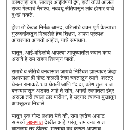
कोणताही राग, सावत्र आईविषयी द्वेष, हाती तोंडी आलेलं
राज्य गेल्याचं नैराश्य, नववधू सीतेपासून लांब होणार याचे
दुःखं नव्हते.
होता तो केवळ निर्मळ आनंद, वडिलांचे वचन पूर्ण केल्याचा.
गुरुजनांकडून मिळालेले हेच शिक्षण, आपण प्रत्यक्ष
आचरणात आणतो आहोत, याचे समाधान.
यातून, आई-वडिलांचे आपल्या आयुष्यातील स्थान काय
असावे हे राम सहज शिकवून जातो.
रामाचे व सीतेचे वनवासात जायचे निश्चित झाल्यावर जेव्हा
लक्ष्मणाला ही गोष्ट कळली तेव्हा चवताळून त्याने शस्त्र
घेऊन रामाकडे धाव घेतली आणि “दादा, कोण तुला राजा
बनण्यापासून अडवत आहे ते सांग, अगदी स्वर्गातला इंद्र
असला तरी त्याला ठार मारीन”, हे उद्गार त्याच्या मुखातून
आपसूकच निघाले.
यातून एक गोष्ट लक्षात येते की, रामा एवढेच अफाट
सामर्थ्य
लक्ष्मणात
देखील आहे. परंतू, राम वनवासात
चाललाय तर ठीकच, भरताचा वध करून आपणच